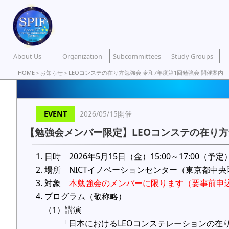
About Us
Organization
Subcommittees
Study Groups
HOME
＞
お知らせ
＞LEOコンステの在り方勉強会 令和7年度第1回勉強会 開催案内
EVENT
2026/05/15開催
【勉強会メンバー限定】LEOコンステの在り方
1. 日時 2026年5月15日（金）15:00～17:00（予定
2. 場所 NICTイノベーションセンター（東京都中
3. 対象
本勉強会のメンバーに限ります（要事前申
4. プログラム（敬称略）
（1）講演
「日本におけるLEOコンステレーションの在