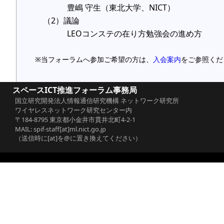
豊嶋 守生（東北大学、NICT）
（2）議論
LEOコンステの在り方勉強会の進め方
※当フォーラムへ参加ご希望の方は、
入会案内
をご参照くだ
スペースICT推進フォーラム事務局
国立研究開発法人情報通信研究機構 ネットワーク研究所
ワイヤレスネットワーク研究センター内
〒184-8795 東京都小金井市貫井北町4-2-1
MAIL: spif-staff[at]ml.nict.go.jp
（送信時に[at]を@に置き換えてください）