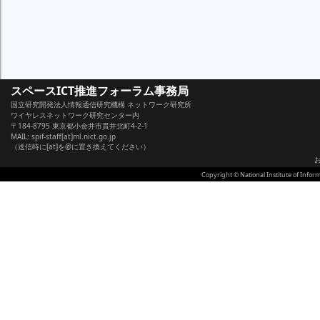
スペースICT推進フォーラム事務局
国立研究開発法人情報通信研究機構 ネットワーク研究所
ワイヤレスネットワーク研究センター内
〒184-8795 東京都小金井市貫井北町4-2-1
MAIL: spif-staff[at]ml.nict.go.jp
（送信時に[at]を@に置き換えてください）
Copyright © National Institute of Info